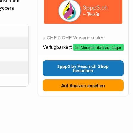
 Rücknahme
Kyocera
+ CHF 0 CHF Versandkosten
Verfügbarkeit:
im Moment nicht auf Lager
3ppp3 by Peach.ch Shop
besuchen
Auf Amazon ansehen