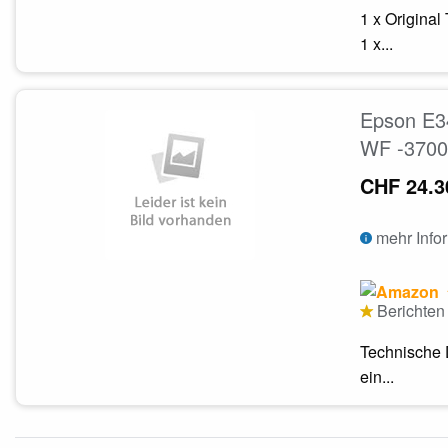
1 x Origina
1 x...
Epson E34
WF -3700
CHF 24.3
mehr Info
Berichten 
Technische 
ein...