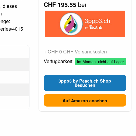
CHF 195.55
bei
, dieses
n
enge:
eries/4015
+ CHF 0 CHF Versandkosten
Verfügbarkeit:
im Moment nicht auf Lager
3ppp3 by Peach.ch Shop
besuchen
Auf Amazon ansehen