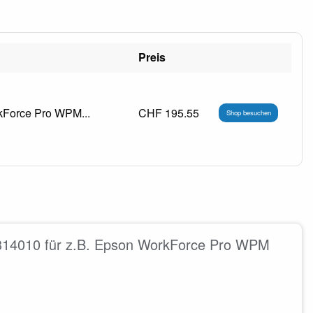
Preis
kForce Pro WPM...
CHF 195.55
Shop besuchen
314010 für z.B. Epson WorkForce Pro WPM