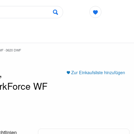
WF -3620 DWF
,
Zur Einkaufsliste hinzufügen
orkForce WF
htlinien