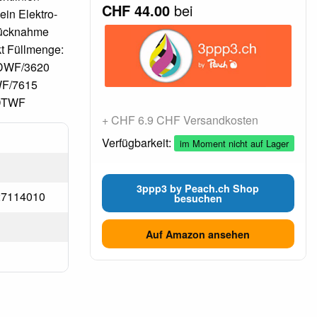
CHF 44.00
bei
ein Elektro-
 Rücknahme
kt Füllmenge:
 DWF/3620
WF/7615
 DTWF
+ CHF 6.9 CHF Versandkosten
Verfügbarkeit:
im Moment nicht auf Lager
3ppp3 by Peach.ch Shop
T27114010
besuchen
Auf Amazon ansehen