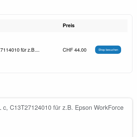
Preis
114010 für z.B....
CHF 44.00
Shop besuchen
L c, C13T27124010 für z.B. Epson WorkForce