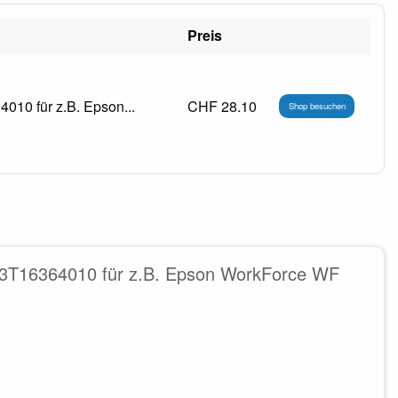
Preis
10 für z.B. Epson...
CHF 28.10
Shop besuchen
13T16364010 für z.B. Epson WorkForce WF