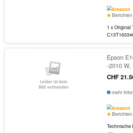
Berichten 
1 x Origina
C13T163340
Epson E1
-2010 W,
CHF 21.5
mehr Info
Berichten 
Technische 