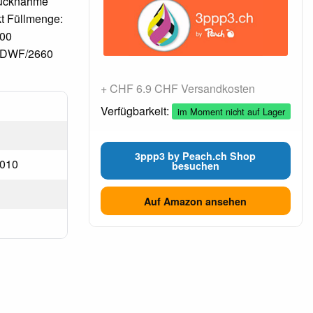
 Rücknahme
kt Füllmenge:
500
 DWF/2660
+ CHF 6.9 CHF Versandkosten
Verfügbarkeit:
im Moment nicht auf Lager
3ppp3 by Peach.ch Shop
4010
besuchen
Auf Amazon ansehen