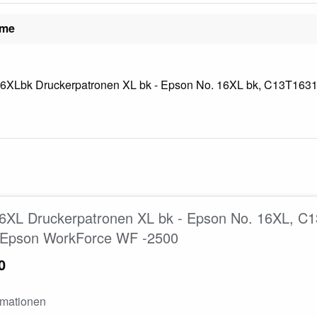
ame
XLbk Druckerpatronen XL bk - Epson No. 16XL bk, C13T163140
6XL Druckerpatronen XL bk - Epson No. 16XL, C
 Epson WorkForce WF -2500
0
rmationen