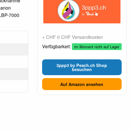
 Rücknahme
Canon
 LBP-7000
+ CHF 0 CHF Versandkosten
Verfügbarkeit:
im Moment nicht auf Lager
3ppp3 by Peach.ch Shop
besuchen
Auf Amazon ansehen