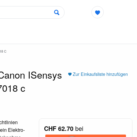
18 C
 Canon ISensys
Zur Einkaufsliste hinzufügen
7018 c
htlinien
CHF 62.70
bei
ein Elektro-