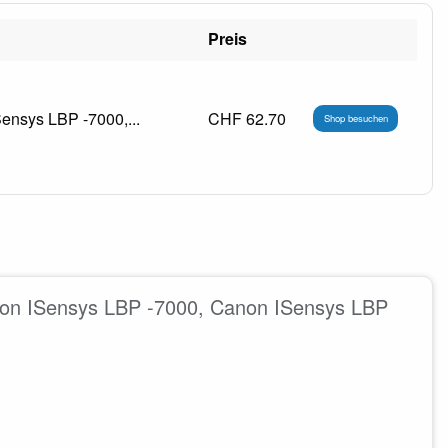
Preis
ensys LBP -7000,...
CHF 62.70
Shop besuchen
non ISensys LBP -7000, Canon ISensys LBP