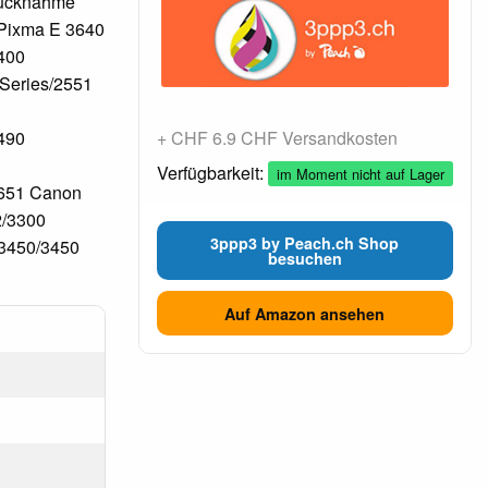
 Rücknahme
 Pixma E 3640
400
Series/2551
490
+ CHF 6.9 CHF Versandkosten
Verfügbarkeit:
im Moment nicht auf Lager
4651 Canon
2/3300
3ppp3 by Peach.ch Shop
/3450/3450
besuchen
Auf Amazon ansehen