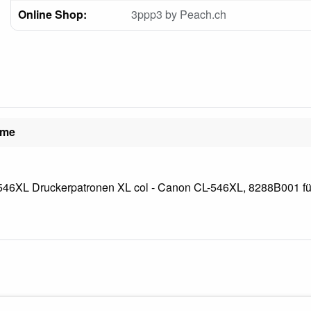
Online Shop:
3ppp3 by Peach.ch
ame
46XL Druckerpatronen XL col - Canon CL-546XL, 8288B001 für