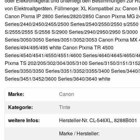
oder Elektronikgerät und unterliegt den Bestimmungen zur
von Elektroaltgeräten. Füllmenge: XL Kompatibel zu: Canon
Canon Pixma IP 2800 Series/2820/2850 Canon Pixma MG 2
Series/2440/2450/2455/2500 Series/2540/2550/2550 s/2550 
S/2555/2555 S/2556 S/2900 Series/2940/2950/2950 S/3000
Series/3050/3050 Series/3051/3052/3053 Canon Pixma MX 
Series/494/495/495 white Canon Pixma TR 4500
Series/4540/4541/4550/4551/4600 Series/4640/4645/4650/
Pixma TS 202/205/302/304/305/3100 Series/3150/3151/315
Series/3350/3350 Series/3351/3352/3355/3400 Series/3440
Series/3451/3452/3600 Series/3640/3640 white
Marke:
Canon
Kategorie:
Tinte
weitere Infos:
Hersteller-Nr. CL-546XL, 8288B001
Marke / Hersteller: