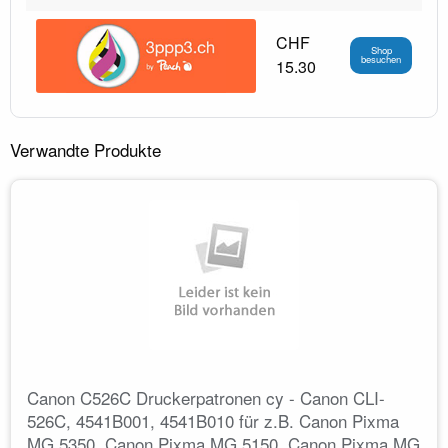
CHF
Shop
besuchen
15.30
Verwandte Produkte
Canon C526C Druckerpatronen cy - Canon CLI-
526C, 4541B001, 4541B010 für z.B. Canon Pixma
MG 5350, Canon Pixma MG 5150, Canon Pixma MG