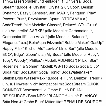
Trinkwassersprudler und -anlagen: 1. Universal Soda
Stream* (Modelle: Crystal*, Crystal 2.0*, Cool*, Design*,
Dynamo*, Easy*, Genesis*, Jet*, MAXI*, Penguin*, Play*,
Power*, Pure*, Revolution*, Spirit*, STREAM* u.a.)
SodaTrend* (alle Modelle: Classic*, Deluxe*, ST2-G100*
u.a.) Aquarello* AARKE* (alle Modelle: Carbonator II*,
Carbonator III* u.a.) Aqvia* (alle Modelle: Balance*,
Elegance* u.a.) BelaAqua Frizzante* Bubble Maker* GasUp*
Happy Frizz* KitchenAid* Levivo* Limo Bar* (alle Modelle:
ECO*, Edge*, Zoom* u.a.) My Soda* (alle Modelle: Ruby*,
Toby*, Woody*) Philips* (Modell: ADD4902*) Prick’l Star*
Rosenstein & Söhne* (Modell: WS-110.Soda) Soda Club*
SodaPop* SodaStar* Soda Tronic* SodaWaterMaker*
Stelton Brus WasserMaxx* (Modelle: Fun*, Deluxe*, Trend*)
u. v. a. Hinweis: Nicht kompatibel mit SodaStream QUICK
CONNECT Systemen*! 2. Grohe Blue*/ REHAU
RE.SOURCE / Brita NEO*/ BLANCO*/ Unito*: BLANCO*
Brita Neo 4* Grohe Blue* Mittemitte* REHAU RE.SOURCE*